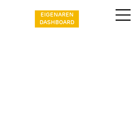
EIGENAREN
DASHBOARD
Vakantiepark Klein Strand - Glamping 4p