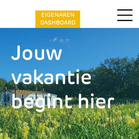
EIGENAREN
DASHBOARD
Jouw
vakantie
begint hier