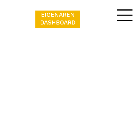
EIGENAREN
DASHBOARD
Vakantiepark Klein Strand - Cottage 4p