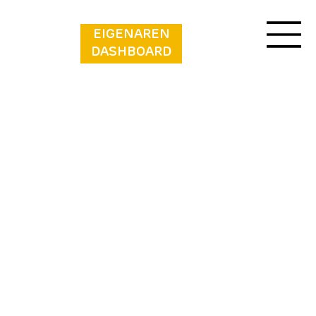
EIGENAREN
DASHBOARD
Vakantiepark Klein Strand - Comfort Chalet
6p