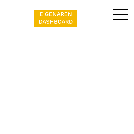
EIGENAREN
DASHBOARD
Vakantiepark de Zeeuwse Parel - Noordzee