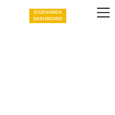
EIGENAREN
DASHBOARD
Domaine des Messires - Lodge de Luxe