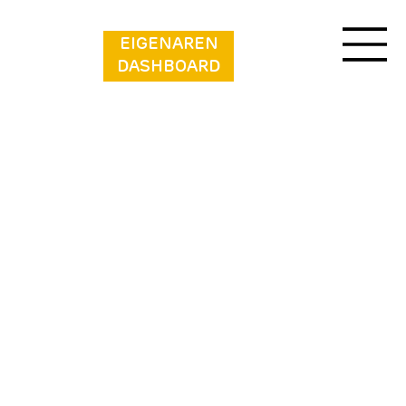
EIGENAREN
DASHBOARD
Camping Suderse - It Sweltsje