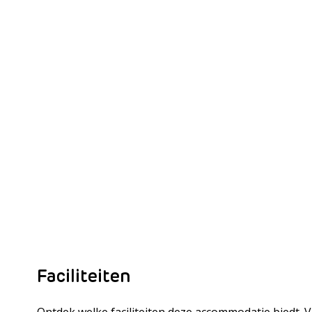
Faciliteiten
Ontdek welke faciliteiten deze accommodatie biedt. 