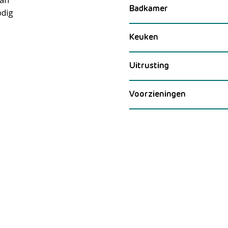
Badkamer
odig
Meer laden
Keuken
Uitrusting
Voorzieningen