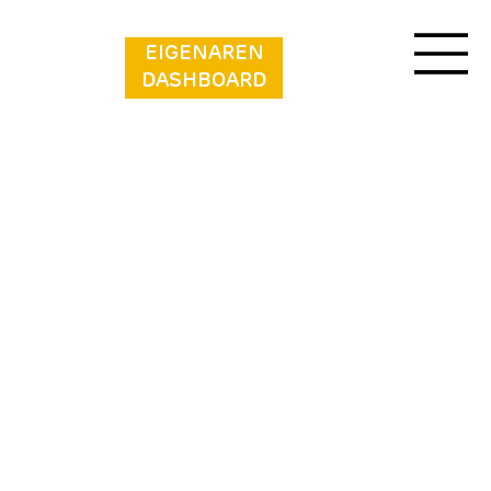
EIGENAREN
DASHBOARD
Beach Resort Kamperland - 1717