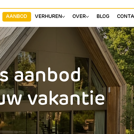
AANBOD
VERHUREN
OVER
BLOG
CONT
s aanbod
uw vakantie