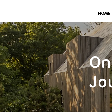
HOME
On
Jo