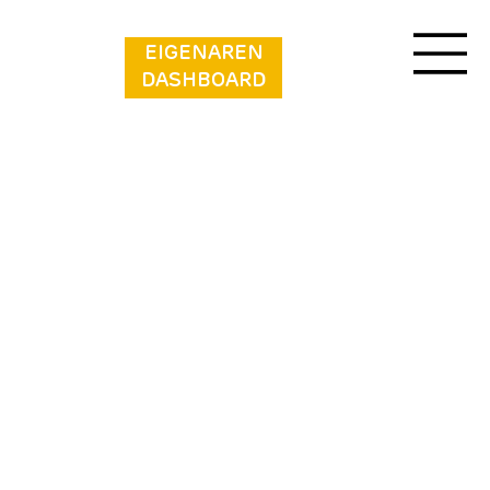
EIGENAREN
DASHBOARD
Vakantiepark Klein
Strand