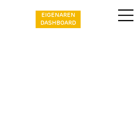
EIGENAREN
DASHBOARD
Vakantiepark
Callassande