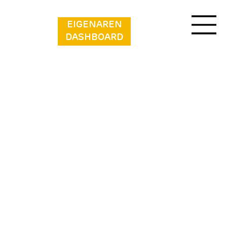
EIGENAREN
DASHBOARD
De Steegsche Hoeve