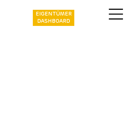
EIGENTÜMER
DASHBOARD
Vakantiepark
Callassande