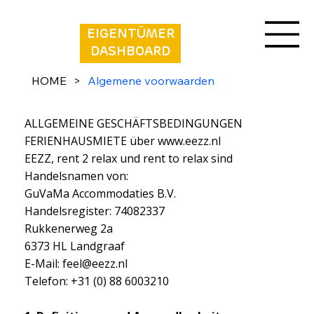
EIGENTÜMER
DASHBOARD
HOME
>
Algemene voorwaarden
ALLGEMEINE GESCHÄFTSBEDINGUNGEN
ALLGEMEINE GESCHÄFTSBEDINGUNGEN
FERIENHAUSMIETE über
www.eezz.nl
EEZZ, rent 2 relax und rent to relax sind
Handelsnamen von:
GuVaMa Accommodaties B.V.
Handelsregister: 74082337
Rukkenerweg 2a
6373 HL Landgraaf
E-Mail:
feel@eezz.nl
Telefon: +31 (0) 88 6003210