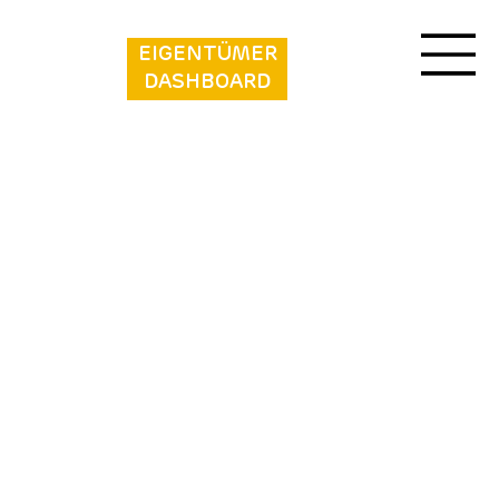
EIGENTÜMER
DASHBOARD
Outdoors Holten