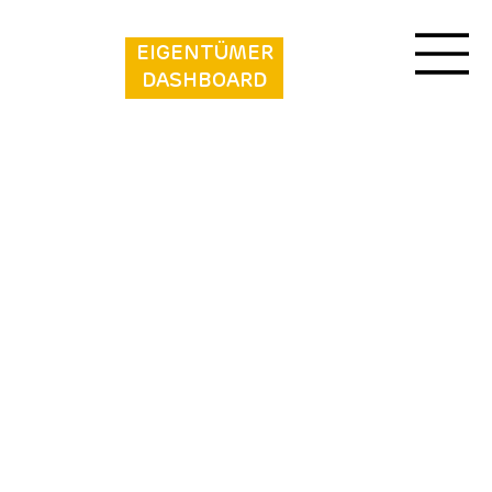
EIGENTÜMER
DASHBOARD
Beach Resort
Kamperland