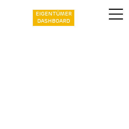
EIGENTÜMER
DASHBOARD
Mini Camping Hofstede Zonnevliet
Mini Camping Hofstede Zonnevliet
ist ein
charmantes und kleines Campingplatz, idyllisch
gelegen im rustikalen Dorf Zonnemaire auf der
wunderschönen niederländischen Insel Schouwen-