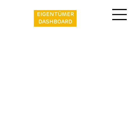
EIGENTÜMER
DASHBOARD
Arden Parks - Petite Suisse
Mitten im grünen, hügeligen Landschaftsbild der
Belgischen Ardennen, nahe dem charmanten Dorf
Dochamps, liegt Petite Suisse. Ein Ort, an dem
Natur, Ruhe und Abenteuer zusammenkommen