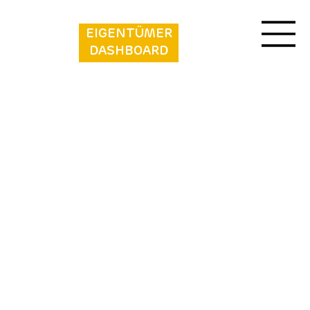
EIGENTÜMER
DASHBOARD
Camping 2000 - Safaritent XXL