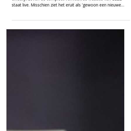
Na maanden ontwerpen, bouwen, testen en finetunen is het
eindelijk zover: de compleet vernieuwde website van EEZZ
staat live. Misschien ziet het eruit als 'gewoon een nieuwe
website', maar achter de schermen is er ontzettend veel
veranderd. En daar zijn we trots op. Toen we begonnen, was
één ding duidelijk: we wilden niet simpelweg een frisse
uitstraling. We wilden een website bouwen die beter aansluit
bij wie EEZZ vandaag de dag is én waar we naartoe willen.
Een website die