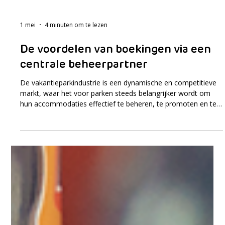
1 mei
4 minuten om te lezen
De voordelen van boekingen via een
centrale beheerpartner
De vakantieparkindustrie is een dynamische en competitieve
markt, waar het voor parken steeds belangrijker wordt om
hun accommodaties effectief te beheren, te promoten en te
verkopen. De manier waarop dit gebeurt heeft direct invloed
op de gasttevredenheid, de bezettingsgraad en de
operationele efficiëntie van een park. In deze blog nemen we
je mee in de voordelen van samenwerken met een centrale
beheerpartner, zoals EEZZ, voor het beheer van je
vakantieparkboekingen en alles