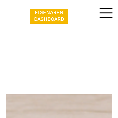
EIGENAREN
DASHBOARD
All
Posts