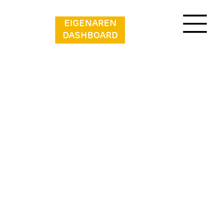
EIGENAREN
DASHBOARD
Bungalowpark Simpelveld - Delta 142