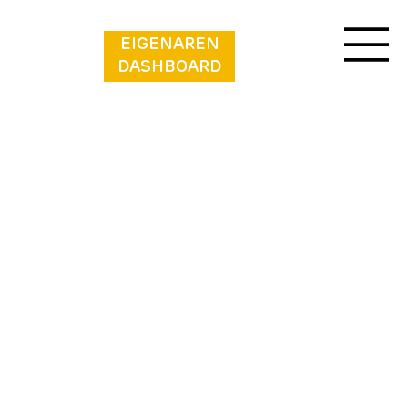
EIGENAREN
DASHBOARD
Bungalowpark de Horn - Floresta 215