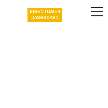
EIGENTÜMER
DASHBOARD
Vakantiepark Klein Strand - Comfort Chalet
4p