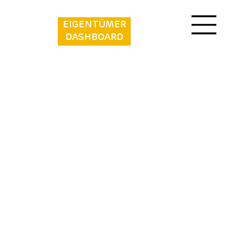
EIGENTÜMER
DASHBOARD
Vakantiepark de Zeeuwse Parel -
Hotelkamer