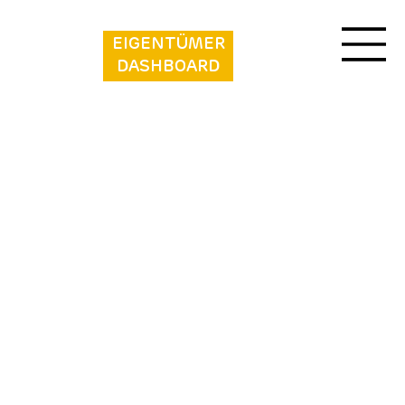
EIGENTÜMER
DASHBOARD
Vakantiepark de Zeeuwse Parel -
Beachhouse