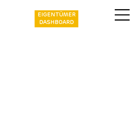
EIGENTÜMER
DASHBOARD
Erfgoed Bossem - Stoer Lodgetent XL