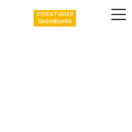
EIGENTÜMER
DASHBOARD
Camping de Zandput - 340