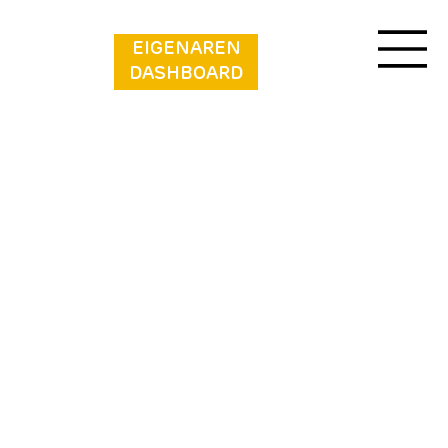
EIGENAREN
DASHBOARD
Vakantiepark Aan de Maas - Drielse Lande |
4 personen