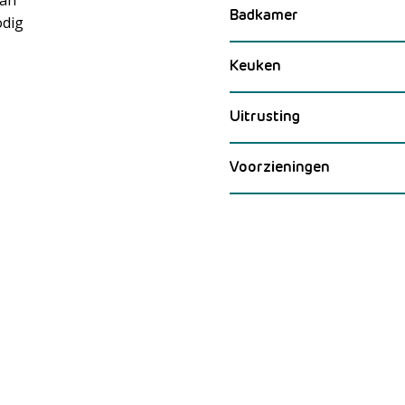
Badkamer
odig
Meer laden
Keuken
Uitrusting
Voorzieningen