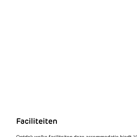
Faciliteiten
Ontdek welke faciliteiten deze accommodatie biedt. 