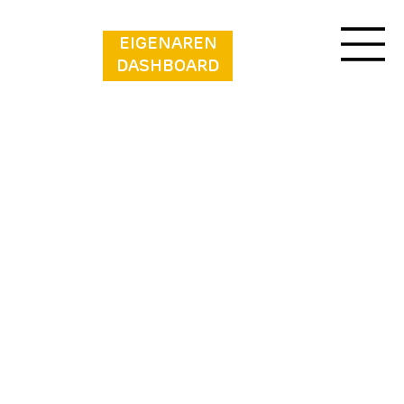
EIGENAREN
DASHBOARD
Camping 2000 - Vakantiewoning